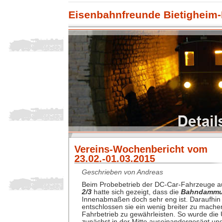
Eisenbahnfreunde Bietigheim-
Vereins-Wochenbericht vom
23.02.-01.03.2015
Geschrieben von Andreas
Beim Probebetrieb der DC-Car-Fahrzeuge au
2/3
hatte sich gezeigt, dass die
Bahndammu
Innenabmaßen doch sehr eng ist. Daraufhin
entschlossen sie ein wenig breiter zu mach
Fahrbetrieb zu gewährleisten. So wurde die
zunächst in der Mitte auseinandergesägt un